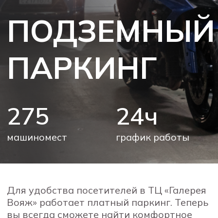
275
24ч
машиномест
график работы
Для удобства посетителей в ТЦ «Галерея
Вояж» работает платный паркинг. Теперь
вы всегда сможете найти комфортное
место в цокольном этаже торгового
центра и не переживать за свой
автомобиль во время шопинга.
ТАРИФЫ
с 10:00 до 22:00
1 ч – бесплатно