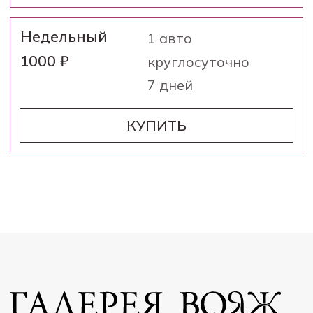
ОГРН
1137232032321
к/с
30101810800000000651
ИНН
7203293757
БИК
047102651
КПП
720301001
e-mail:
biznes.uk@rb-tmn.ru
Политика конфиденциальности
Правила оплаты и возврата